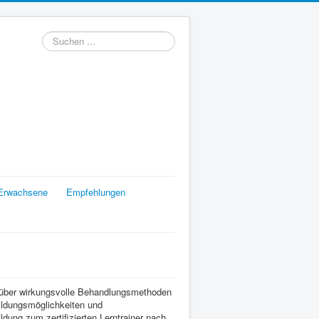
Suchen
...
Erwachsene
Empfehlungen
n über wirkungsvolle Behandlungsmethoden
ildungsmöglichkeiten und
ldung zum zertifizierten Lerntrainer nach