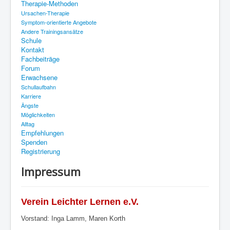
Therapie-Methoden
Therapie-Methoden
Ursachen-Therapie
Schule
Symptom-orientierte Angebote
Andere Trainingsansätze
Kontakt
Schule
Kontakt
Fachbeiträge
Fachbeiträge
Forum
Forum
Erwachsene
Schullaufbahn
Erwachsene
Karriere
Ängste
Empfehlungen
Möglichkeiten
Spenden
Alltag
Empfehlungen
Registrierung
Spenden
Registrierung
Impressum
Verein Leichter Lernen e.V.
Vorstand: Inga Lamm, Maren Korth