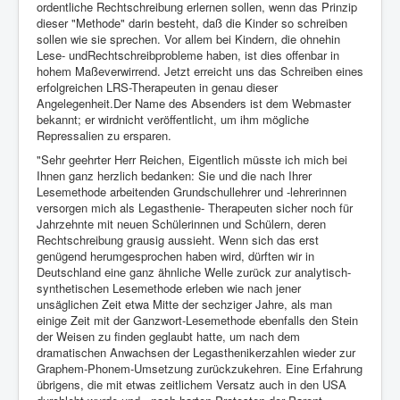
ordentliche Rechtschreibung erlernen sollen, wenn das Prinzip
dieser "Methode" darin besteht, daß die Kinder so schreiben
sollen wie sie sprechen. Vor allem bei Kindern, die ohnehin
Lese- undRechtschreibprobleme haben, ist dies offenbar in
hohem Maßeverwirrend. Jetzt erreicht uns das Schreiben eines
erfolgreichen LRS-Therapeuten in genau dieser
Angelegenheit.Der Name des Absenders ist dem Webmaster
bekannt; er wirdnicht veröffentlicht, um ihm mögliche
Repressalien zu ersparen.
"Sehr geehrter Herr Reichen, Eigentlich müsste ich mich bei
Ihnen ganz herzlich bedanken: Sie und die nach Ihrer
Lesemethode arbeitenden Grundschullehrer und -lehrerinnen
versorgen mich als Legasthenie- Therapeuten sicher noch für
Jahrzehnte mit neuen Schülerinnen und Schülern, deren
Rechtschreibung grausig aussieht. Wenn sich das erst
genügend herumgesprochen haben wird, dürften wir in
Deutschland eine ganz ähnliche Welle zurück zur analytisch-
synthetischen Lesemethode erleben wie nach jener
unsäglichen Zeit etwa Mitte der sechziger Jahre, als man
einige Zeit mit der Ganzwort-Lesemethode ebenfalls den Stein
der Weisen zu finden geglaubt hatte, um nach dem
dramatischen Anwachsen der Legasthenikerzahlen wieder zur
Graphem-Phonem-Umsetzung zurückzukehren. Eine Erfahrung
übrigens, die mit etwas zeitlichem Versatz auch in den USA