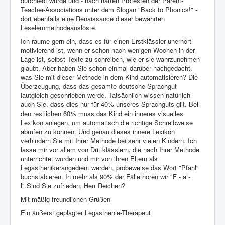
durchlebt wurde und - nach harten Protesten der Parent-
Teacher-Associations unter dem Slogan "Back to Phonics!" -
dort ebenfalls eine Renaissance dieser bewährten
Leselernmethodeauslöste.
Ich räume gern ein, dass es für einen Erstklässler unerhört
motivierend ist, wenn er schon nach wenigen Wochen in der
Lage ist, selbst Texte zu schreiben, wie er sie wahrzunehmen
glaubt. Aber haben Sie schon einmal darüber nachgedacht,
was Sie mit dieser Methode in dem Kind automatisieren? Die
Überzeugung, dass das gesamte deutsche Sprachgut
lautgleich geschrieben werde. Tatsächlich wissen natürlich
auch Sie, dass dies nur für 40% unseres Sprachguts gilt. Bei
den restlichen 60% muss das Kind ein inneres visuelles
Lexikon anlegen, um automatisch die richtige Schreibweise
abrufen zu können. Und genau dieses innere Lexikon
verhindern Sie mit Ihrer Methode bei sehr vielen Kindern. Ich
lasse mir vor allem von Drittklässlern, die nach Ihrer Methode
unterrichtet wurden und mir von ihren Eltern als
Legasthenikerangedient werden, probeweise das Wort "Pfahl"
buchstabieren. In mehr als 90% der Fälle hören wir "F - a -
l".Sind Sie zufrieden, Herr Reichen?
Mit mäßig freundlichen Grüßen
Ein äußerst geplagter Legasthenie-Therapeut