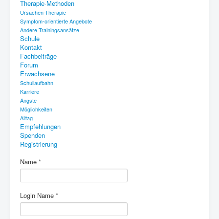
Therapie-Methoden
Therapie-Methoden
Ursachen-Therapie
Schule
Symptom-orientierte Angebote
Andere Trainingsansätze
Kontakt
Schule
Kontakt
Fachbeiträge
Fachbeiträge
Forum
Forum
Erwachsene
Schullaufbahn
Erwachsene
Karriere
Ängste
Empfehlungen
Möglichkeiten
Spenden
Alltag
Empfehlungen
Registrierung
Spenden
Registrierung
Name
*
Login Name
*